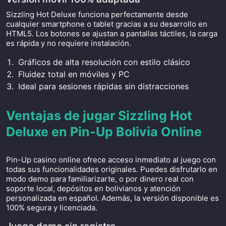
Sizzling Hot Deluxe funciona perfectamente desde
cualquier smartphone o tablet gracias a su desarrollo en
HTML5. Los botones se ajustan a pantallas táctiles, la carga
es rápida y no requiere instalación.
Gráficos de alta resolución con estilo clásico
Fluidez total en móviles y PC
Ideal para sesiones rápidas sin distracciones
Ventajas de jugar Sizzling Hot
Deluxe en Pin-Up Bolivia Online
Pin-Up casino online ofrece acceso inmediato al juego con
todas sus funcionalidades originales. Puedes disfrutarlo en
modo demo para familiarizarte, o por dinero real con
soporte local, depósitos en bolivianos y atención
personalizada en español. Además, la versión disponible es
100% segura y licenciada.