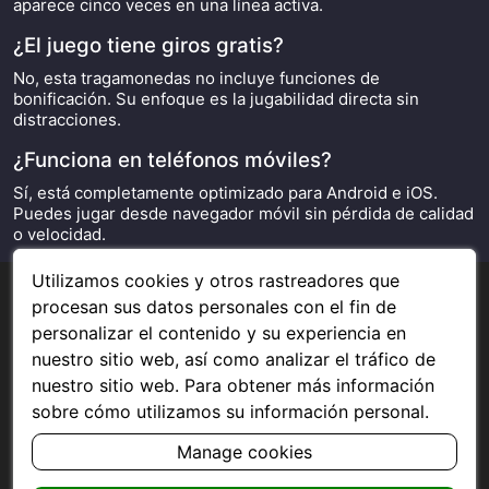
aparece cinco veces en una línea activa.
¿El juego tiene giros gratis?
No, esta tragamonedas no incluye funciones de
bonificación. Su enfoque es la jugabilidad directa sin
distracciones.
¿Funciona en teléfonos móviles?
Sí, está completamente optimizado para Android e iOS.
Puedes jugar desde navegador móvil sin pérdida de calidad
o velocidad.
Utilizamos cookies y otros rastreadores que
procesan sus datos personales con el fin de
PIN-UP CASINO BOLIVIA
personalizar el contenido y su experiencia en
Bono de Casino
nuestro sitio web, así como analizar el tráfico de
Tragamonedas Fresitas
nuestro sitio web. Para obtener más información
Aviator
sobre cómo utilizamos su información personal.
Penalty Shoot Out
Manage cookies