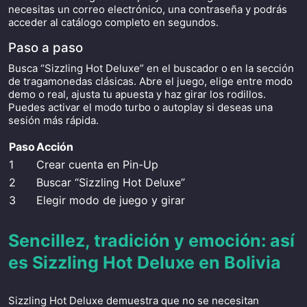
necesitas un correo electrónico, una contraseña y podrás
acceder al catálogo completo en segundos.
Paso a paso
Busca “Sizzling Hot Deluxe” en el buscador o en la sección
de tragamonedas clásicas. Abre el juego, elige entre modo
demo o real, ajusta tu apuesta y haz girar los rodillos.
Puedes activar el modo turbo o autoplay si deseas una
sesión más rápida.
Paso
Acción
1
Crear cuenta en Pin-Up
2
Buscar “Sizzling Hot Deluxe”
3
Elegir modo de juego y girar
Sencillez, tradición y emoción: así
es Sizzling Hot Deluxe en Bolivia
Sizzling Hot Deluxe demuestra que no se necesitan